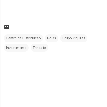
Centro de Distribuição
Goiás
Grupo Piquiras
Investimento
Trindade
C
o
m
e
n
t
á
r