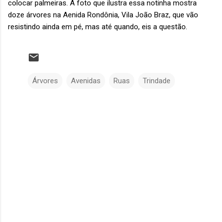
colocar palmeiras. A foto que ilustra essa notinha mostra
doze árvores na Aenida Rondônia, Vila João Braz, que vão
resistindo ainda em pé, mas até quando, eis a questão.
Árvores
Avenidas
Ruas
Trindade
C
o
m
e
n
t
á
r
i