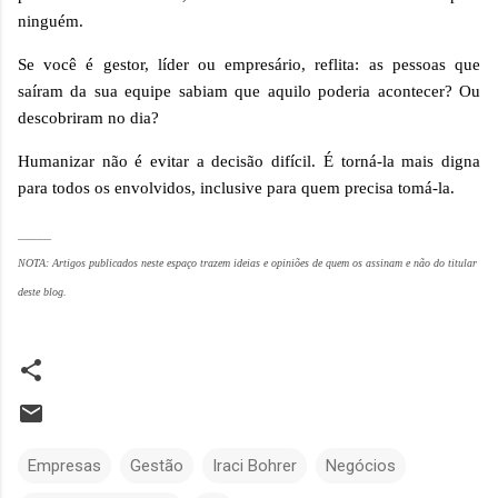
ninguém.
Se você é gestor, líder ou empresário, reflita: as pessoas que
saíram da sua equipe sabiam que aquilo poderia acontecer? Ou
descobriram no dia?
Humanizar não é evitar a decisão difícil. É torná-la mais digna
para todos os envolvidos, inclusive para quem precisa tomá-la.
______
NOTA: Artigos publicados neste espaço trazem ideias e opiniões de quem os assinam e não do titular
deste blog.
Empresas
Gestão
Iraci Bohrer
Negócios