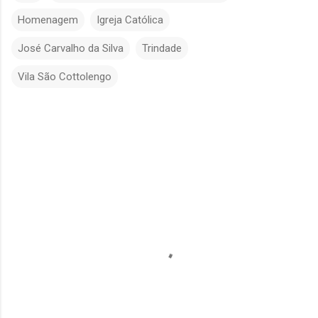
Homenagem
Igreja Católica
José Carvalho da Silva
Trindade
Vila São Cottolengo
C
o
m
e
n
t
á
r
i
o
s