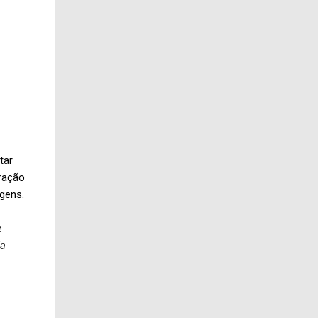
tar
eração
gens.
e
da