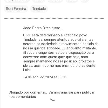
Roni Ferreira
Trindade
João Pedro Bites disse…
C
O PT está determinado a lutar pelo povo
o
Trindadense, sempre atentos aos diferentes
m
setores da sociedade e movimentos sociais da
nossa querida Trindade. Eu enquanto militante,
e
filiados e dirigentes, estou a disposição para
conversar com quem quer que seja, mas
n
sempre mantendo nossa posição, projetos e
t
ideias, assim como nós ensinou o presidente
Lula.
á
14 de abril de 2024 às 09:35
r
i
o
Obrigado por comentar... Vamos analisar para publicar
nos comentários.
P
s
o
s