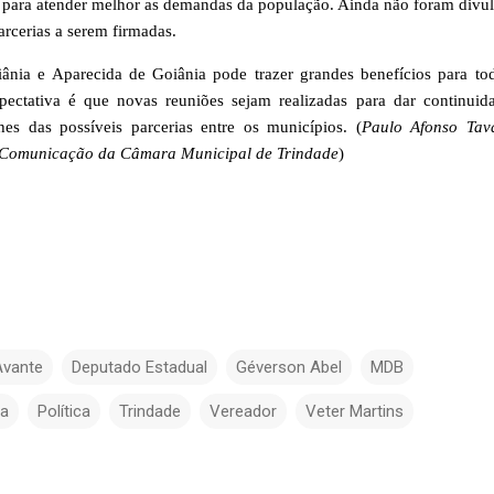
 para atender melhor as demandas da população. Ainda não foram divu
arcerias a serem firmadas.
iânia e Aparecida de Goiânia pode trazer grandes benefícios para to
pectativa é que novas reuniões sejam realizadas para dar continuid
lhes das possíveis parcerias entre os municípios. (
Paulo Afonso Tav
e Comunicação da Câmara Municipal de Trindade
)
Avante
Deputado Estadual
Géverson Abel
MDB
ta
Política
Trindade
Vereador
Veter Martins