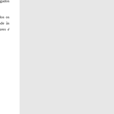
lgados
dos os
ade às
ares é