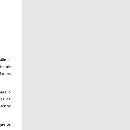
iânia,
scutir
artins
para o
vas de
nossos
que os