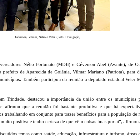
Géverson, Vilmar, Nélio e Veter. (Foto: Divulgação)
os vereadores Nélio Fortunato (MDB) e Géverson Abel (Avante), de Go
prefeito de Aparecida de Goiânia, Vilmar Mariano (Patriota), para di
s municípios. Também participou da reunião o deputado estadual Veter M
em Trindade, destacou a importância da união entre os municípios 
e afirmou que a reunião foi bastante produtiva e que há expectati
s trabalhando em conjunto para trazer benefícios para a população de 
muito positiva e tenho certeza de que vêm coisas boas por aí", afirmou.
iscutidos temas como saúde, educação, infraestrutura e turismo, áreas 