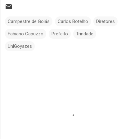
Campestre de Goiás
Carlos Botelho
Diretores
Fabiano Capuzzo
Prefeito
Trindade
UniGoyazes
C
o
m
e
n
t
á
r
i