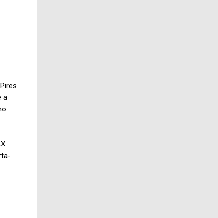
 Pires
e a
mo
AX
rta-
e