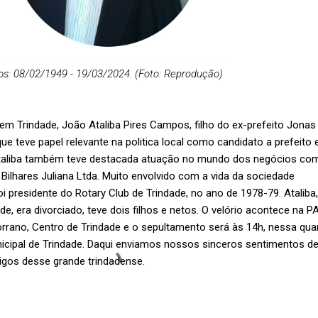
os: 08/02/1949 - 19/03/2024. (Foto: Reprodução)
em Trindade, João Ataliba Pires Campos, filho do ex-prefeito Jonas
e teve papel relevante na politica local como candidato a prefeito 
Ataliba também teve destacada atuação no mundo dos negócios co
 Bilhares Juliana Ltda. Muito envolvido com a vida da sociedade
oi presidente do Rotary Club de Trindade, no ano de 1978-79. Ataliba,
, era divorciado, teve dois filhos e netos. O velório acontece na P
orrano, Centro de Trindade e o sepultamento será às 14h, nessa qua
unicipal de Trindade. Daqui enviamos nossos sinceros sentimentos d
igos desse grande trindadense.