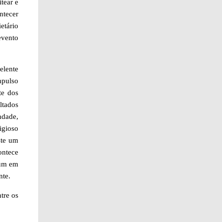
tear e
ntecer
etário
evento
elente
mpulso
te dos
ltados
ndade,
igioso
ste um
ontece
rum em
nte.
tre os