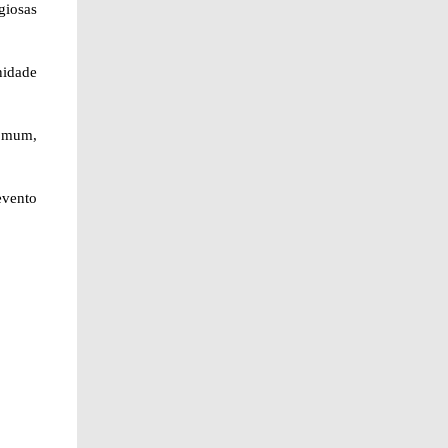
giosas
idade
Comum,
evento