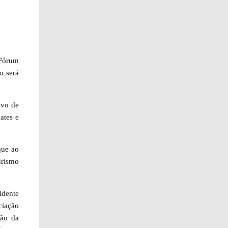
 Fórum
o será
ivo de
ates e
que ao
urismo
idente
ciação
zão da