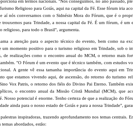
roporciona em termos nacionais. "Nós conseguimos, no ano passado, plei
urismo Religioso para Goiás, aqui na capital da Fé. Esse fórum iria aco
 e aí nós conversamos com o
Sidnésio
Mora do Fórum, que é o propri
e trouxemos para Trindade, a nossa capital da Fé. É um fórum, é um 
o religioso, para todo o Brasil", argumenta.
ama a atenção para o aspecto técnico do evento, bem como na exc
e um momento positivo para o turismo religioso em Trindade, sob o i
s
, de realizações como o encontro anual do MCM, o retorno mais for
de também. "O Fórum é um evento que é técnico também, com estudos vo
acional. A gente vê essa tamanha importância do evento aqui em Tri
to que estamos vivendo aqui, de ascensão, do retorno do turismo rel
 Sino Vox
Patris
, o retorno dos fiéis do Divino Pai Eterno. Também exi
gélicos, o encontro anual da Missão Cristã Mundial (MCM), que ac
é. Nosso potencial é enorme. Tenho certeza de que a realização do Fó
lidade ainda para o nosso estado de Goiás e para a nossa Trindade", gara
alestras inspiradoras, trazendo aprofundamento nos temas centrais. En
s temas abordados, estão: