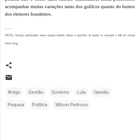
acompanhar muitas variações tanto dos gráficos quanto do humor
dos eleitores brasileiros.
_____
NOTA: Artigos publicados neste espaço trazem ideias e opiniões de quem os assinam e não do titular
deste blog.
Artigo
Gestão
Governo
Lula
Opinião
Pequisa
Política
Wilson Pedroso
C
o
m