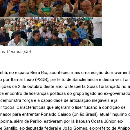
tos: Reprodução)
anhã, no espaco Beira Rio, aconteceu mais uma edição do movimen
 por Itamar Leão (PSDB), prefeito de Sanclerlândia e dessa vez foi
ições de 2 de outubro deste ano, o Desperta Goiás foi lançado no 
e encontro de lideranças políticas do grupo ligado ao ex-governado
 demonstra força e a capacidade de articulação inegáveis e já
todos. Características que alçaram o líder tucano à condição de
nador para enfrentar Ronaldo Caiado (União Brasil), atual "Inquilino 
olina, além de Perillo, estiveram por lá Irapuan Costa Júnior, ex-
e Santillo, ex-deputada federal e João Gomes, ex-prefeito de Anápol