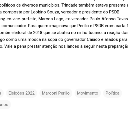
políticos de diversos municípios. Trindade também esteve presente 
 composta por Leobino Souza, vereador e presidente do PSDB
iny, ex-vice-prefeito, Marcos Lago, ex-vereador, Paulo Afonso Tavar
ra, comunicador. Para quem imaginava que Perillo e PSDB eram carta 
ombe eleitoral de 2018 que se abateu no ninho tucano, a reação do
algo como uma mosca na sopa do governador Caiado e aliados para
. Vale a pena prestar atenção nos lances a seguir nesta preparaçã
s
Eleições 2022
Marconi Perillo
Movimento
Política
anos