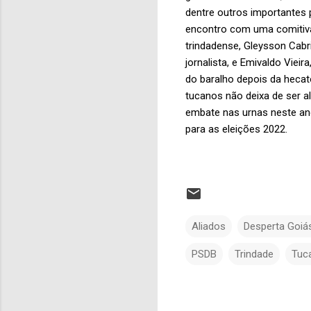
dentre outros importantes 
encontro com uma comitiva
trindadense, Gleysson Cabr
jornalista, e Emivaldo Viei
do baralho depois da hecat
tucanos não deixa de ser 
embate nas urnas neste ano
para as eleições 2022.
Aliados
Desperta Goiá
PSDB
Trindade
Tuc
C
o