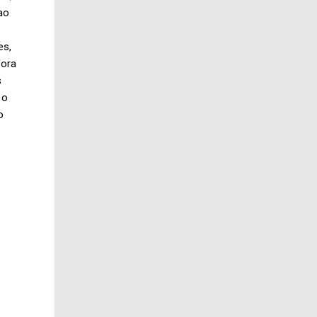
ao
es,
fora
s
 o
o