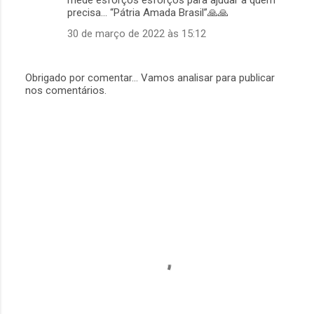
mede esforços esforços para ajudar a quem
s
precisa… “Pátria Amada Brasil”🙏🙏
30 de março de 2022 às 15:12
Obrigado por comentar... Vamos analisar para publicar
nos comentários.
P
o
s
t
a
r
u
m
c
o
m
e
n
t
á
r
i
o