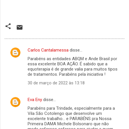
Carlos Cantalamessa
disse…
C
Parabéns as entidades ABQM e Ande Brasil por
o
essa excelente BOA AÇÃO. É sabido que a
m
equoterapia é de grande valia para muitos tipos
de tratamentos. Parabéns pela iniciativa !
e
30 de março de 2022 às 13:18
n
t
Eva Eny
disse…
á
Parabéns para Trindade, especialmente para a
r
Vila São Cotolengo que desenvolve um
i
excelente trabalho… e PARABÉNS pra Nossa
Primeira DAMA Michele Bolsonaro que não
o